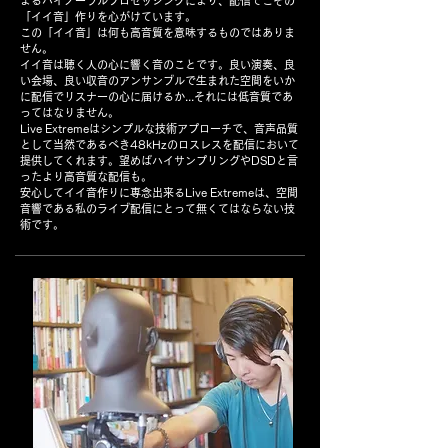
よるバイノーラルプロセッシングにより、配信でこその
「イイ音」作りを心がけています。
この「イイ音」は何も高音質を意味するものではありま
せん。
イイ音は聴く人の心に響く音のことです。良い演奏、良
い会場、良い収音のアンサンブルで生まれた空間をいか
に配信でリスナーの心に届けるか...それには低音質であ
ってはなりません。
Live Extremeはシンプルな技術アプローチで、音声品質
として当然であるべき48kHzのロスレスを配信において
提供してくれます。望めばハイサンプリングやDSDと言
ったより高音質な配信も。
安心してイイ音作りに専念出来るLive Extremeは、空間
音響である私のライブ配信にとって無くてはならない技
術です。