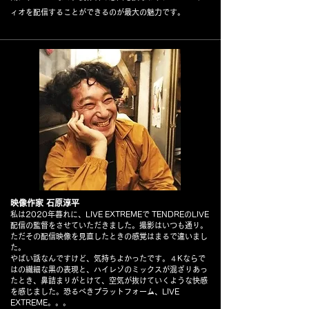
ィオを配信することができるのが最大の魅力です。
映像作家 石原淳平
私は2020年暮れに、LIVE EXTREMEで TENDREのLIVE
配信の監督をさせていただきました。撮影はいつも通り。
ただその配信映像を見直したときの感覚はまるで違いまし
た。
やばい話なんですけど、気持ちよかったです。４Kならで
はの繊細な黒の表現と、ハイレゾのミックスが混ざりあっ
たとき、鼻詰まりがとけて、空気が抜けていくような快感
を感じました。恐るべきプラットフォーム、LIVE
EXTREME。。。