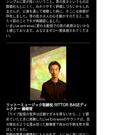
シンプルに音が良いということ。音の良さというものは
数値化もしにくく、わかりやすく評価しづらいかもしれ
ませんが、公演を通して視聴した時に、そこには体感が
存在しました。音の良さは人の心を動かすのだなと、当
たり前のことですが再確認しました。
いまLive extremeに変わる配信での音の表現はないかな
と感じております。みなさまぜひ一度体感されてくださ
い。
リットーミュージック取締役 RITTOR BASEディ
レクター 國崎晋
「ライブ配信の音声は圧縮せざるを得ないから…」と諦
めていたときに体験したLive Extremeのサウンドは、目
の覚めるような澄み切った解像度で自分の不明を吹き飛
ばしてくれた。
前例や業界の事情やにとらわれず、とにかく良いサウン