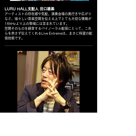
LURU HALL支配人 田口雄基
アーティストの存在感や気配、演奏会場の奥行きや広がり
など、瑞々しい音楽空間を伝える上でとても大切な情報が
16kHzより上の帯域には含まれています。
空間そのものを録音するバイノーラル配信にとって、これ
らを余さず伝えてくれるLive Extremeは、まさに待望の配
信技術です。
オーディオ評論家 土方久明
良質な音と映像の再生手法を読者に伝えてきた僕にとっ
て、Live Extremeの登場はインパクトがあった。誰もが簡
単にハイレゾクウォリティの音を楽しめる。配信用ソフト